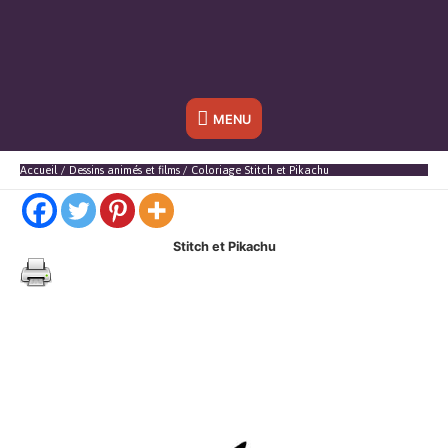
Sous
MENU
l'en-
Accueil
Dessins animés et films
Coloriage Stitch et Pikachu
tête
Stitch et Pikachu