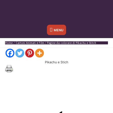
Sotto
MENU
l'header
Home
Cartoni Animati e Film
Pagine da colorare di Pikachu e Stitch
Pikachu e Stich