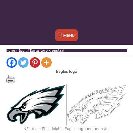
Onder
MENU
header
Home
Sport
Eagles Logo Kleurplaat
balk
Eagles logo
NFL team Philadelphia Eagles logo met monster