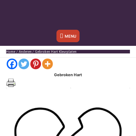
Onder
MENU
header
Home
Anderen
Gebroken Hart Kleurplaten
balk
Gebroken Hart