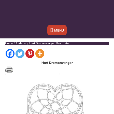
Onder
MENU
header
Home
Anderen
Hart Dromenvanger Kleurplaten
balk
Hart Dromenvanger