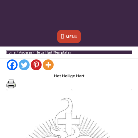
Onder
MENU
header
Home
Anderen
Heilig Hart Kleurplaten
balk
Het Heilige Hart