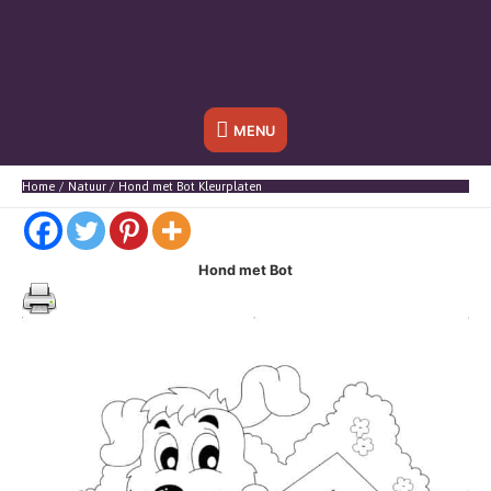
Onder
MENU
header
Home
Natuur
Hond met Bot Kleurplaten
balk
Hond met Bot