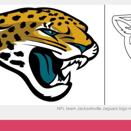
NFL team Jacksolnville Jaguars logo 