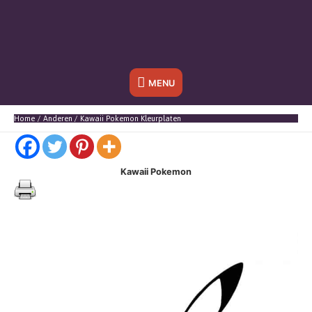
Onder
MENU
header
Home
Anderen
Kawaii Pokemon Kleurplaten
balk
Kawaii Pokemon