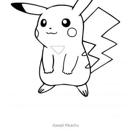
Kawaii Pikachu