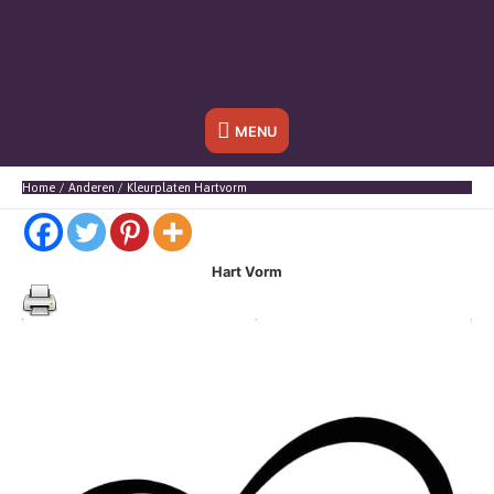
Onder
MENU
header
Home
Anderen
Kleurplaten Hartvorm
balk
Hart Vorm