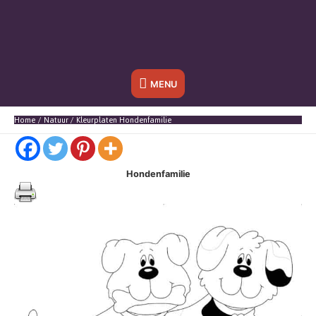
Onder
MENU
header
Home
Natuur
Kleurplaten Hondenfamilie
balk
Hondenfamilie