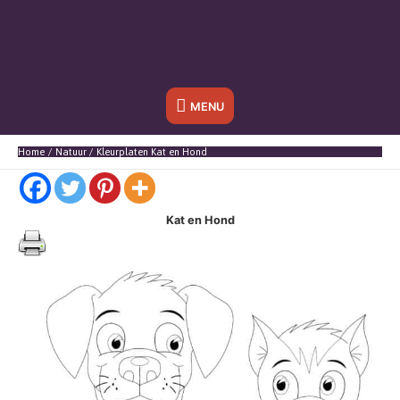
Onder
MENU
header
Home
Natuur
Kleurplaten Kat en Hond
balk
Kat en Hond