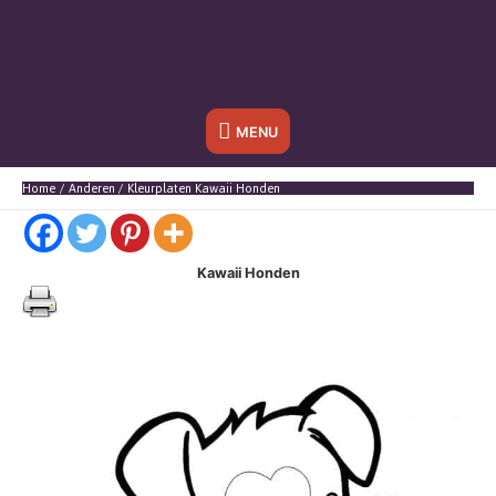
Onder
MENU
header
Home
Anderen
Kleurplaten Kawaii Honden
balk
Kawaii Honden