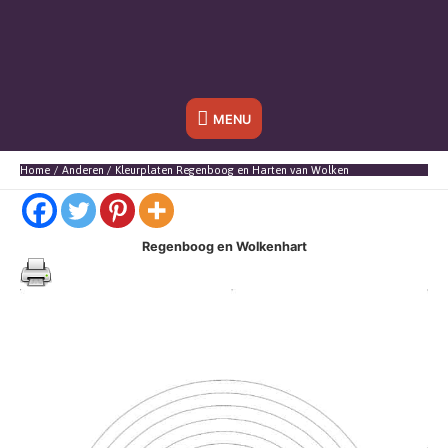
Onder
MENU
header
Home
Anderen
Kleurplaten Regenboog en Harten van Wolken
balk
Regenboog en Wolkenhart