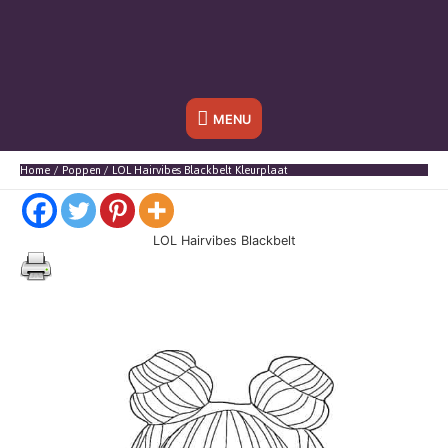
Onder
MENU
header
Home
Poppen
LOL Hairvibes Blackbelt Kleurplaat
balk
LOL Hairvibes Blackbelt