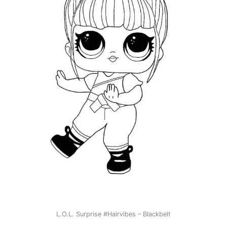
L.O.L. Surprise #Hairvibes – Blackbelt