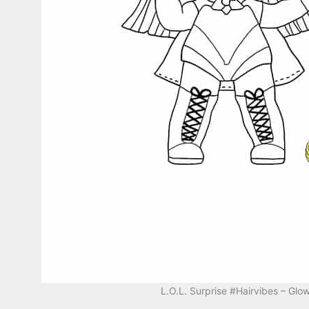
L.O.L. Surprise #Hairvibes – Glow