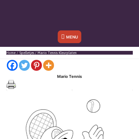
Onder
MENU
header
Home
Spelletjes
Mario Tennis Kleurplaten
balk
Mario Tennis