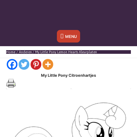
Onder
MENU
header
Home
Anderen
My Little Pony Lemon Hearts Kleurplaten
balk
My Little Pony Citroenhartjes