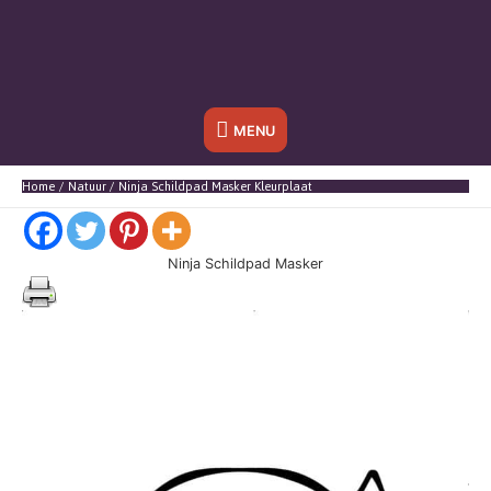
Onder
MENU
header
Home
Natuur
Ninja Schildpad Masker Kleurplaat
balk
Ninja Schildpad Masker