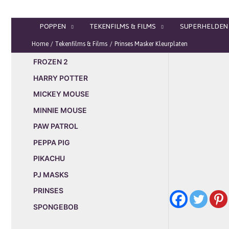
Ga
naar
POPPEN
TEKENFILMS & FILMS
SUPERHELDEN
de
inhoud
Home
Tekenfilms & Films
Prinses Masker Kleurplaten
FROZEN 2
HARRY POTTER
MICKEY MOUSE
MINNIE MOUSE
PAW PATROL
PEPPA PIG
PIKACHU
PJ MASKS
PRINSES
SPONGEBOB