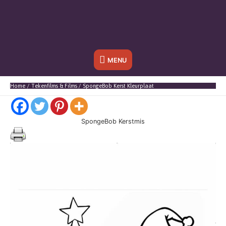
Onder
MENU
header
Home
Tekenfilms & Films
SpongeBob Kerst Kleurplaat
balk
SpongeBob Kerstmis