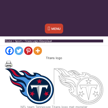
Onder
MENU
header
Home
Sport
Titans Logo Kleurplaat
balk
Titans logo
NFL team Tennessee Titans logo met monster