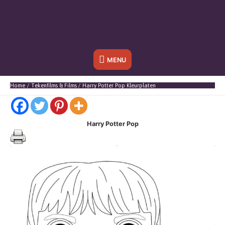
Onder
MENU
header
Home
Tekenfilms & Films
Harry Potter Pop Kleurplaten
balk
Harry Potter Pop