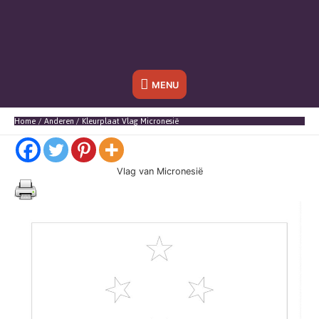
Onder
MENU
header
Home
Anderen
Kleurplaat Vlag Micronesië
balk
Vlag van Micronesië