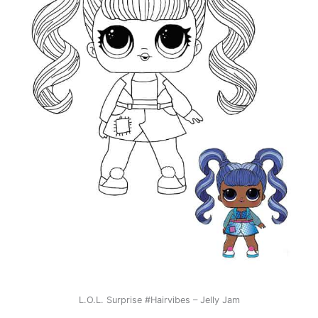
L.O.L. Surprise #Hairvibes – Jelly Jam