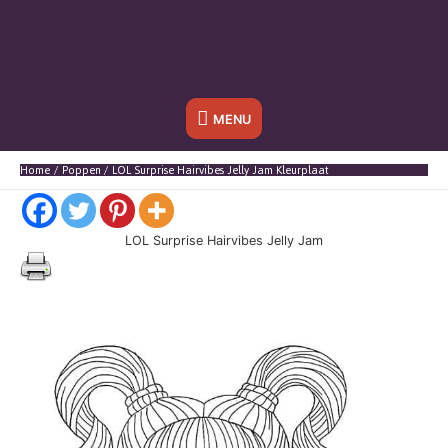
Onder
MENU
header
Home
Poppen
LOL Surprise Hairvibes Jelly Jam Kleurplaat
balk
LOL Surprise Hairvibes Jelly Jam