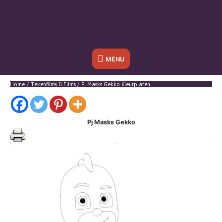
Onder
MENU
header
Home
Tekenfilms & Films
Pj Masks Gekko Kleurplaten
balk
Pj Masks Gekko