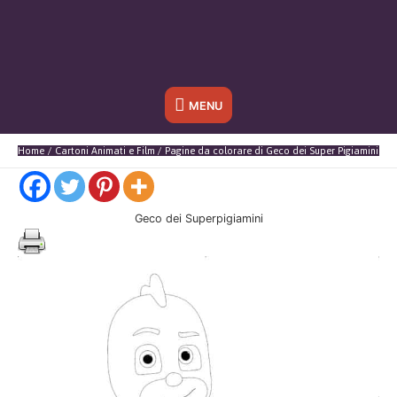
Sotto
MENU
l'header
Home
Cartoni Animati e Film
Pagine da colorare di Geco dei Super Pigiamini
Geco dei Superpigiamini