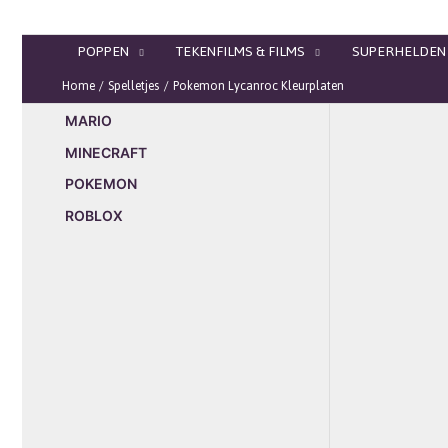
Ga
naar
POPPEN
TEKENFILMS & FILMS
SUPERHELDEN
de
inhoud
Home
Spelletjes
Pokemon Lycanroc Kleurplaten
MARIO
MINECRAFT
POKEMON
ROBLOX