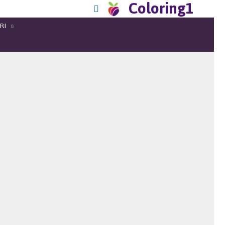
Coloring1
RI