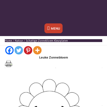
Onder
MENU
header
Home
Natuur
Schattige Zonnebloem Kleurplaten
balk
Leuke Zonnebloem