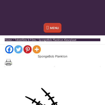
Onder
MENU
header
Home
Tekenfilms & Films
SpongeBob Plankton Kleurplaat
balk
SpongeBob Plankton