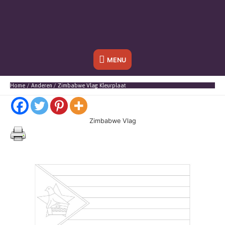
Onder
MENU
header
Home
Anderen
Zimbabwe Vlag Kleurplaat
balk
Zimbabwe Vlag