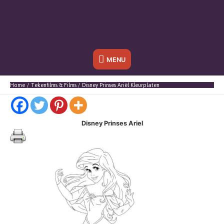
Onder
MENU
header
Home
Tekenfilms & Films
Disney Prinses Ariël Kleurplaten
balk
Disney Prinses Ariel