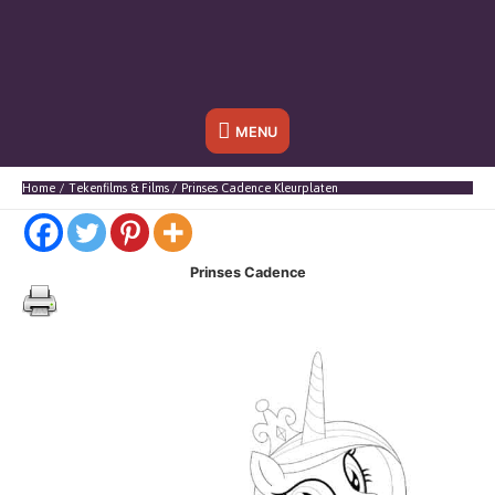
Onder
MENU
header
Home
Tekenfilms & Films
Prinses Cadence Kleurplaten
balk
Prinses Cadence