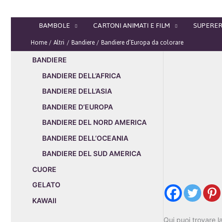
Vai
al
BAMBOLE
CARTONI ANIMATI E FILM
SUPERER
contenuto
Home
Altri
Bandiere
Bandiere d’Europa da colorare
BANDIERE
BANDIERE DELL’AFRICA
BANDIERE DELL’ASIA
BANDIERE D’EUROPA
BANDIERE DEL NORD AMERICA
BANDIERE DELL’OCEANIA
BANDIERE DEL SUD AMERICA
CUORE
GELATO
KAWAII
Qui
puoi
trovare
l