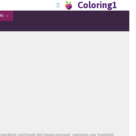
Coloring1
RI
bandiere
nazionali
dei
paesi
europei
,
pensate
per
bambini