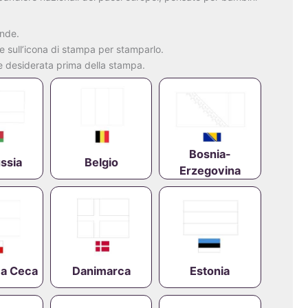
nde.
re
sull’icona
di
stampa
per
stamparlo.
ne
desiderata
prima
della
stampa.
Bosnia-
ussia
Belgio
Erzegovina
ca Ceca
Danimarca
Estonia