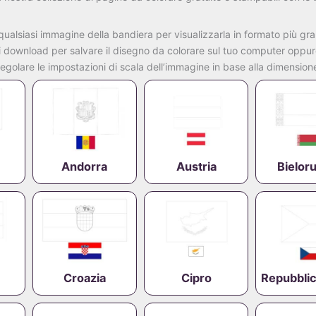
qualsiasi
immagine
della
bandiera
per
visualizzarla
in
formato
più
gra
i
download
per
salvare
il
disegno
da
colorare
sul
tuo
computer
oppu
regolare
le
impostazioni
di
scala
dell’immagine
in
base
alla
dimensio
Andorra
Austria
Bielor
Croazia
Cipro
Repubbli