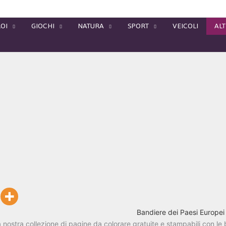
OI
GIOCHI
NATURA
SPORT
VEICOLI
ALT
Bandiere dei Paesi Europei
a
nostra
collezione
di
pagine
da
colorare
gratuite
e
stampabili
con
le