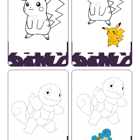
ikachu
Pikac
awaii
Kawa