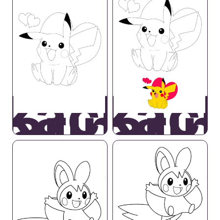
ikachu
Pikac
arino
Cari