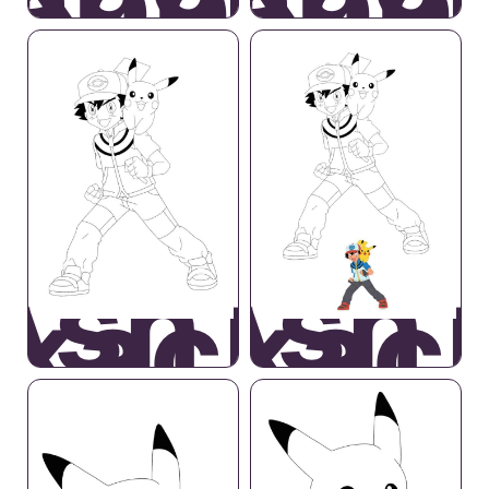
rabbiato
Arrabbi
Ash e
Ash 
ikachu
Pikac