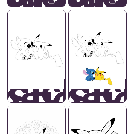
 Pichu
e Pic
ikachu
Pikac
 Stich
e Sti