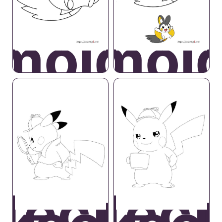
molga
Emol
tective
Detect