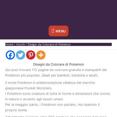
Sotto
MENU
l'header
Home
Giochi
Disegni da Colorare di Pokemon
Disegni da Colorare di Pokemon
Qui
puoi
trovare
112
pagine
da
colorare
gratuite
e
stampabili
dei
Pokémon
più
popolari
,
ideali
per
bambini,
bambine
e
adulti.
Il
nome
Pokémon
è
un’abbreviazione
sillabica
del
marchio
giapponese
Pocket
Monsters
.
I
Pokémon
sono
creature
di
tutte
le
forme
e
dimensioni
che
vivono
in
natura
o
accanto
agli
esseri
umani.
Per
la
maggior
parte,
i
Pokémon
non
parlano,
ma
ripetono
il
proprio
nome.