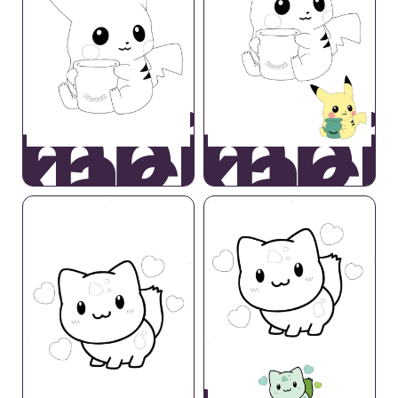
ambino
Bambi
ikachu
Pikac