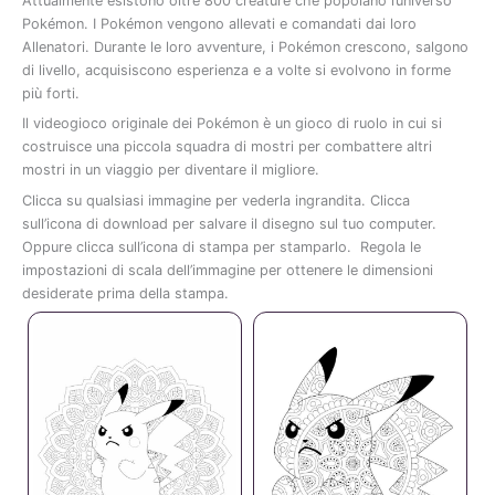
Attualmente
esistono
oltre
800
creature
che
popolano
l’universo
Pokémon.
I
Pokémon
vengono
allevati
e
comandati
dai
loro
Allenatori
.
Durante
le
loro
avventure,
i
Pokémon
crescono,
salgono
di
livello,
acquisiscono
esperienza
e
a
volte
si
evolvono
in
forme
più
forti.
Il
videogioco
originale
dei
Pokémon
è
un
gioco
di
ruolo
in
cui
si
costruisce
una
piccola
squadra
di
mostri
per
combattere
altri
mostri
in
un
viaggio
per
diventare
il
migliore.
Clicca
su
qualsiasi
immagine
per
vederla
ingrandita.
Clicca
sull’icona
di
download
per
salvare
il
disegno
sul
tuo
computer.
Oppure
clicca
sull’icona
di
stampa
per
stamparlo.
Regola
le
impostazioni
di
scala
dell’immagine
per
ottenere
le
dimensioni
desiderate
prima
della
stampa.