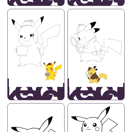
ikachu
Pikac
tective
Detect
ikachu
Pikac