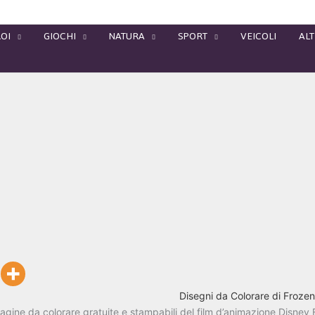
OI
GIOCHI
NATURA
SPORT
VEICOLI
ALT
Disegni da Colorare di Frozen
agine da colorare gratuite e stampabili del film d’animazione Disney 