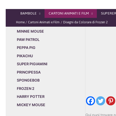
Vai
al
BAMBOLE
CARTONI ANIMATI E FILM
SUPERER
contenuto
Home
Cartoni Animati e Film
Disegni da Colorare di Frozen 2
MINNIE MOUSE
PAW PATROL
PEPPA PIG
PIKACHU
SUPER PIGIAMINI
PRINCIPESSA
SPONGEBOB
FROZEN 2
HARRY POTTER
MICKEY MOUSE
Qui puoi trovare p