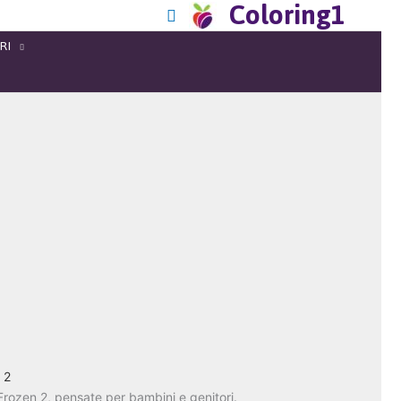
Coloring1
RI
 2
Frozen 2, pensate per bambini e genitori.