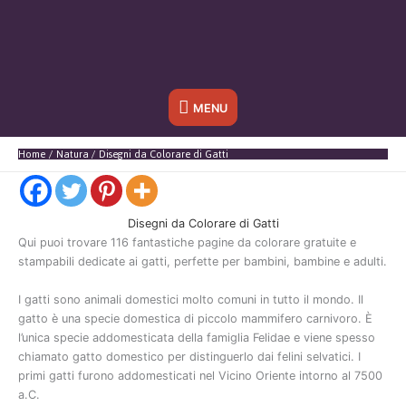
Sotto
MENU
l'header
Home
Natura
Disegni da Colorare di Gatti
Disegni da Colorare di Gatti
Qui puoi trovare 116 fantastiche pagine da colorare gratuite e
stampabili dedicate ai gatti, perfette per bambini, bambine e adulti.
I gatti sono animali domestici molto comuni in tutto il mondo. Il
gatto è una specie domestica di piccolo mammifero carnivoro. È
l’unica specie addomesticata della famiglia Felidae e viene spesso
chiamato gatto domestico per distinguerlo dai felini selvatici. I
primi gatti furono addomesticati nel Vicino Oriente intorno al 7500
a.C.