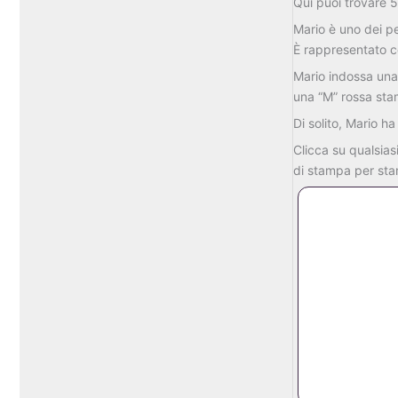
Qui
puoi
trovare
Mario
è
uno
dei
p
È
rappresentato
Mario
indossa
un
una “
M”
rossa
st
Di
solito,
Mario
h
Clicca
su
qualsias
di
stampa
per
sta