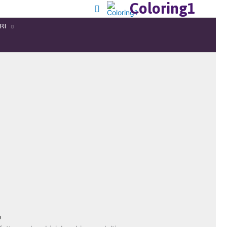
Coloring1
RI
o