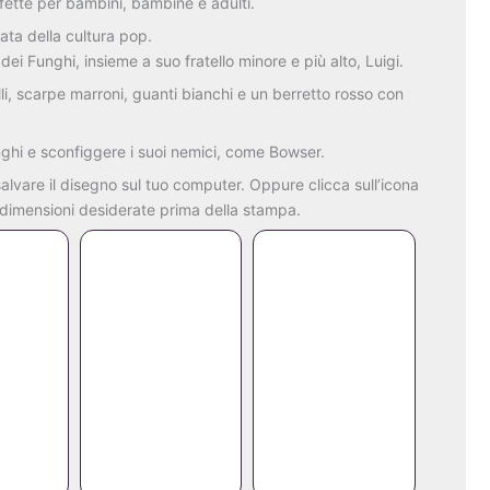
fette
per
bambini,
bambine
e
adulti.
data
della
cultura
pop.
o
dei
Funghi
,
insieme
a
suo
fratello
minore
e
più
alto,
Luigi
.
li
,
scarpe
marroni
,
guanti
bianchi
e
un
berretto
rosso
con
nghi
e
sconfiggere
i
suoi
nemici,
come
Bowser
.
salvare
il
disegno
sul
tuo
computer.
Oppure
clicca
sull’icona
dimensioni
desiderate
prima
della
stampa.