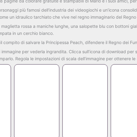
58
pagine
da
colorare
gratuite
e
stampabili
di
Mario
e
i
suoi
amici
,
per
ersonaggi
più
famosi
dell’industria
dei
videogiochi
e
un’icona
consoli
come
un
idraulico
tarchiato
che
vive
nel
regno
immaginario
del
Regn
a
maglietta
rossa
a
maniche
lunghe
,
una
salopette
blu
con
bottoni
gial
ampata
in
un
cerchio
bianco.
a
il
compito
di
salvare
la
Principessa
Peach
,
difendere
il
Regno
dei
Fu
i
immagine
per
vederla
ingrandita.
Clicca
sull’icona
di
download
per
mparlo.
Regola
le
impostazioni
di
scala
dell’immagine
per
ottenere
le