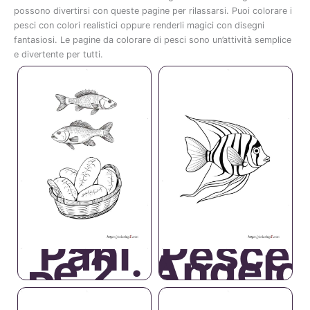
possono
divertirsi
con
queste
pagine
per
rilassarsi.
Puoi
colorare
i
pesci
con
colori
realistici
oppure
renderli
magici
con
disegni
fantasiosi.
Le
pagine
da
colorare
di
pesci
sono
un’attività
semplice
e
divertente
per
tutti.
5
Pani
Pesce
e 2
Angelo
Pesci