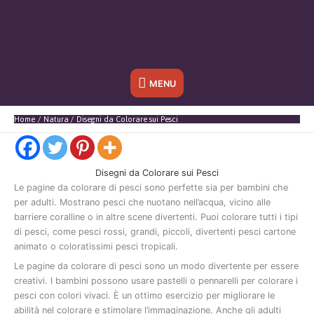
Sotto
MENU
l'header
Home
Natura
Disegni da Colorare sui Pesci
Disegni da Colorare sui Pesci
Le
pagine
da
colorare
di
pesci
sono
perfette
sia
per
bambini
che
per
adulti.
Mostrano
pesci
che
nuotano
nell’acqua,
vicino
alle
barriere
coralline
o
in
altre
scene
divertenti.
Puoi
colorare
tutti
i
tipi
di
pesci,
come
pesci
rossi,
grandi,
piccoli,
divertenti
pesci
cartone
animato
o
coloratissimi
pesci
tropicali.
Le
pagine
da
colorare
di
pesci
sono
un
modo
divertente
per
essere
creativi.
I
bambini
possono
usare
pastelli
o
pennarelli
per
colorare
i
pesci
con
colori
vivaci.
È
un
ottimo
esercizio
per
migliorare
le
abilità
nel
colorare
e
stimolare
l’immaginazione.
Anche
gli
adulti