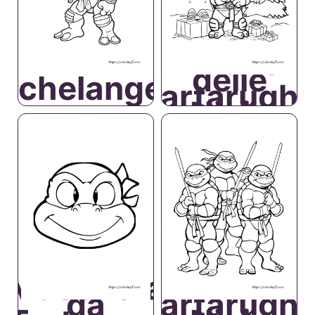
Natale
delle
ichelangelo
Tartarugh
Ninja
Maschera
da
Tartarugh