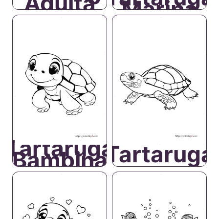
Adulta
Marina
Tartaruga
Tartaruga
Bambina