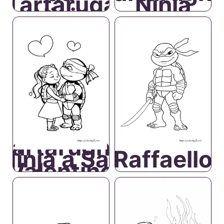
Tartaruga
Ninja
Ninja
Tartarughe
Ninja a San
Raffaello
Valentino