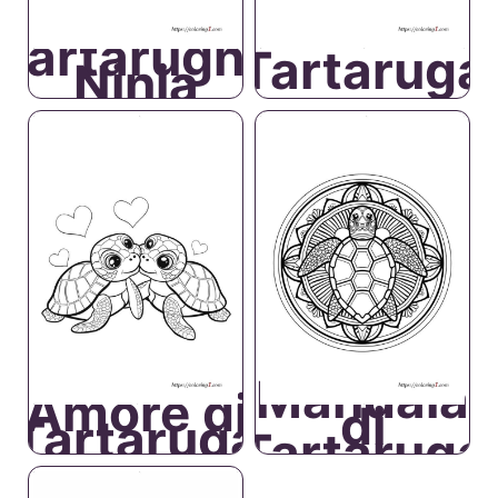
Tartarughe
Tartaruga
Ninja
Mandala
Amore di
di
Tartaruga
Tartaruga