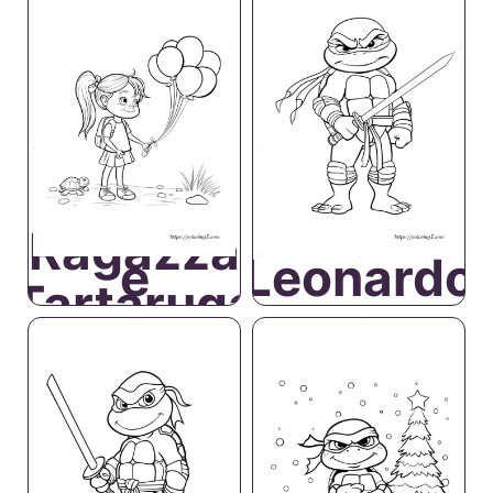
Ragazza
e
Leonardo
Tartaruga