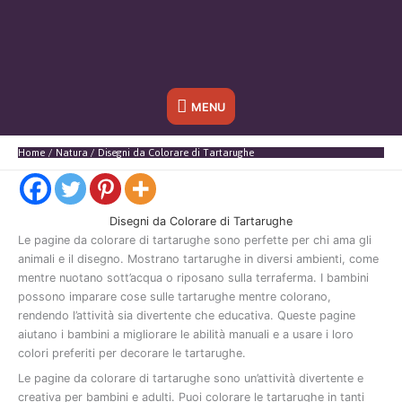
Sotto
MENU
l'header
Home
Natura
Disegni da Colorare di Tartarughe
Disegni da Colorare di Tartarughe
Le
pagine
da
colorare
di
tartarughe
sono
perfette
per
chi
ama
gli
animali
e
il
disegno.
Mostrano
tartarughe
in
diversi
ambienti,
come
mentre
nuotano
sott’acqua
o
riposano
sulla
terraferma.
I
bambini
possono
imparare
cose
sulle
tartarughe
mentre
colorano,
rendendo
l’attività
sia
divertente
che
educativa.
Queste
pagine
aiutano
i
bambini
a
migliorare
le
abilità
manuali
e
a
usare
i
loro
colori
preferiti
per
decorare
le
tartarughe.
Le
pagine
da
colorare
di
tartarughe
sono
un’attività
divertente
e
creativa
per
bambini
e
adulti.
Puoi
colorare
le
tartarughe
in
tanti