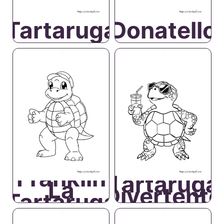
Tartaruga
Donatello
Franklin
Tartaruga
La
Divertente
Tartaruga