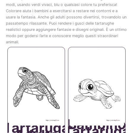
modi,
usando
verdi
vivaci,
blu
o
qualsiasi
colore
tu
preferisca!
Colorare
aiuta
i
bambini
a
esercitarsi
a
restare
nei
contorni
e
a
usare
la
fantasia.
Anche
gli
adulti
possono
divertirsi,
trovandolo
un
passatempo
rilassante.
Puoi
rendere
i
gusci
delle
tartarughe
realistici
oppure
aggiungere
fantasie
e
disegni
originali.
È
un
ottimo
modo
per
godersi
l’arte
e
conoscere
meglio
questi
straordinari
animali.
Bambino
Tartaruga
Tartaruga