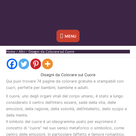
Sotto
MENU
l'header
Home
Altri
Disegni da Colorare sul Cuore
Disegni da Colorare sul Cuore
Qui
puoi
trovare
74
pagine
da
colorare
gratuite
e
stampabili
con
cuori
,
perfette
per
bambini,
bambine
e
adulti.
Il
cuore
,
uno
degli
organi
vitali
del
corpo
umano,
è
stato
a
lungo
considerato
il
centro
dell’intero
essere,
sede
della
vita,
delle
emozioni,
della
ragione,
della
volontà,
dell’intelletto,
dello
scopo
e
della
mente.
Il
simbolo
del
cuore
è
un
ideogramma
usato
per
esprimere
il
concetto
di “
cuore”
nel
suo
senso
metaforico
o
simbolico,
come
centro
delle
emozioni,
in
particolare
l’affetto
e
l’amore
romantico.