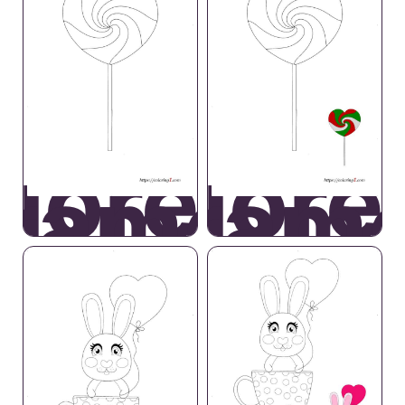
uore di
Cuore 
ramella
Carame