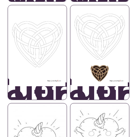
Cuore
Cuor
Cuore
Cuor
eltico
Celti