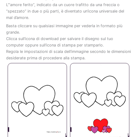
L’
“
amore
ferito”
,
indicato
da
un
cuore
trafitto
da
una
freccia
o
“
spezzato”
in
due
o
più
parti,
è
diventato
un’icona
universale
del
mal
d’amore.
Basta
cliccare
su
qualsiasi
immagine
per
vederla
in
formato
più
grande.
Clicca
sull’icona
di
download
per
salvare
il
disegno
sul
tuo
computer
oppure
sull’icona
di
stampa
per
stamparlo.
Regola
le
impostazioni
di
scala
dell’immagine
secondo
le
dimensioni
desiderate
prima
di
procedere
alla
stampa.