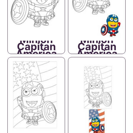
Minion
Minion
Capitan
Capitan
America
America
Minion
Minion