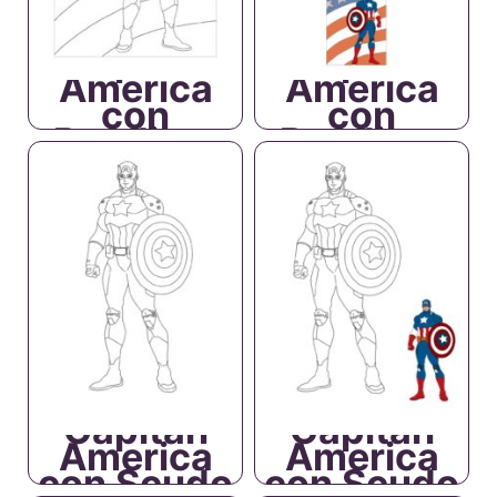
Capitan
Capitan
America
America
con
con
Bandiera
Bandiera
Capitan
Capitan
America
America
con Scudo
con Scudo