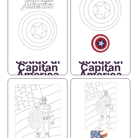
Scudo di
Scudo di
Capitan
Capitan
America
America