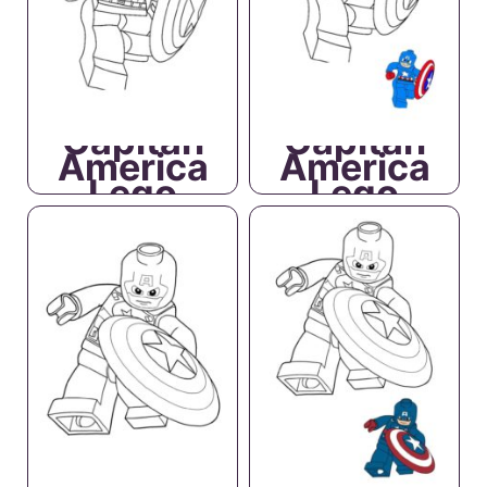
Capitan
Capitan
America
America
Lego
Lego