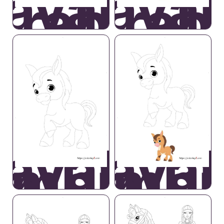
avallo
Caval
Arabo
Arab
avallo
Caval
ambino
Bambi