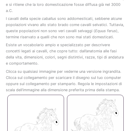
e
si
ritiene
che
la
loro
domesticazione
fosse
diffusa
già
nel
3000
a.
C.
I
cavalli
della
specie
caballus
sono
addomesticati,
sebbene
alcune
popolazioni
vivano
allo
stato
brado
come
cavalli
selvatici.
Tuttavia,
queste
popolazioni
non
sono
veri
cavalli
selvaggi (
Equus
ferus
),
termine
riservato
a
quelli
che
non
sono
mai
stati
domesticati.
Esiste
un
vocabolario
ampio
e
specializzato
per
descrivere
concetti
legati
ai
cavalli,
che
copre
tutto:
dall’anatomia
alle
fasi
della
vita,
dimensioni,
colori,
segni
distintivi,
razze,
tipi
di
andatura
e
comportamento.
Clicca
su
qualsiasi
immagine
per
vederne
una
versione
ingrandita.
Clicca
sul
collegamento
per
scaricare
il
disegno
sul
tuo
computer
oppure
sul
collegamento
per
stamparlo.
Regola
le
impostazioni
di
scala
dell’immagine
alla
dimensione
preferita
prima
della
stampa.