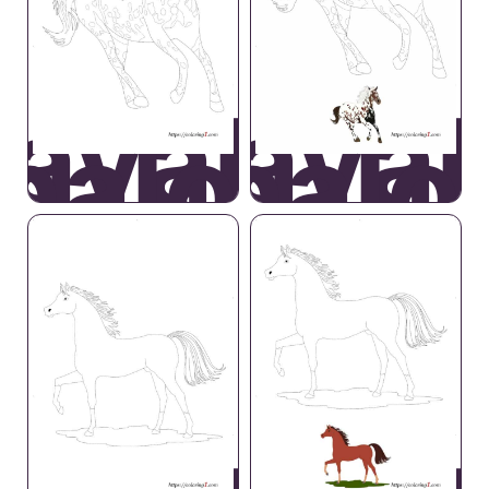
avallo
Caval
paloosa
Appalo