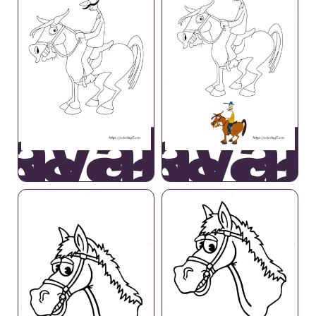
avallo
Caval
essage
Dress