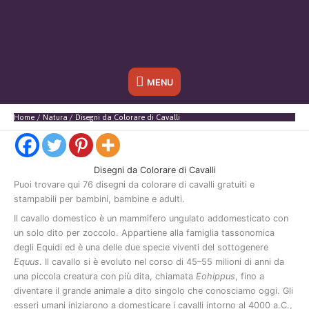
Sotto
MENU
l'header
Home
Natura
Disegni da Colorare di Cavalli
Disegni da Colorare di Cavalli
Puoi
trovare
qui
76
disegni
da
colorare
di
cavalli
gratuiti
e
stampabili
per
bambini,
bambine
e
adulti.
Il
cavallo
domestico
è
un
mammifero
ungulato
addomesticato
con
un
solo
dito
per
zoccolo.
Appartiene
alla
famiglia
tassonomica
degli
Equidi
ed
è
una
delle
due
specie
viventi
del
sottogenere
Equus
.
Il
cavallo
si
è
evoluto
nel
corso
di
45–
55
milioni
di
anni
da
una
piccola
creatura
con
più
dita,
chiamata
Eohippus
,
fino
a
diventare
il
grande
animale
a
dito
singolo
che
conosciamo
oggi.
Gli
esseri
umani
iniziarono
a
domesticare
i
cavalli
intorno
al
4000
a.
C.,