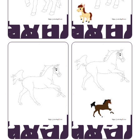
avallo
Caval
Bello
Bell
avallo
Caval
Breyer
Breye