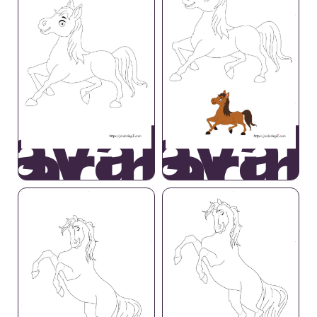
avallo
Caval
Carino
Carin