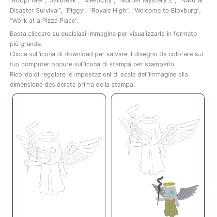
“
Adopt
Me!”, “
Jailbreak”, “
MeepCity”, “
Murder
Mystery
2″, “
Natural
Disaster
Survival”, “
Piggy”, “
Royale
High”, “
Welcome
to
Bloxburg”,
“
Work
at
a
Pizza
Place”
.
Basta
cliccare
su
qualsiasi
immagine
per
visualizzarla
in
formato
più
grande.
Clicca
sull’icona
di
download
per
salvare
il
disegno
da
colorare
sul
tuo
computer
oppure
sull’icona
di
stampa
per
stamparlo.
Ricorda
di
regolare
le
impostazioni
di
scala
dell’immagine
alla
dimensione
desiderata
prima
della
stampa.