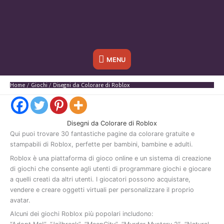
Sotto
MENU
l'header
Home
Giochi
Disegni da Colorare di Roblox
Disegni da Colorare di Roblox
Qui
puoi
trovare
30
fantastiche
pagine
da
colorare
gratuite
e
stampabili
di
Roblox
,
perfette
per
bambini,
bambine
e
adulti.
Roblox
è
una
piattaforma
di
gioco
online
e
un
sistema
di
creazione
di
giochi
che
consente
agli
utenti
di
programmare
giochi
e
giocare
a
quelli
creati
da
altri
utenti
.
I
giocatori
possono
acquistare,
vendere
e
creare
oggetti
virtuali
per
personalizzare
il
proprio
avatar
.
Alcuni
dei
giochi
Roblox
più
popolari
includono: