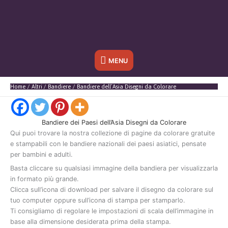
Sotto
MENU
l'header
Home
Altri
Bandiere
Bandiere dell’Asia Disegni da Colorare
Bandiere dei Paesi dell’Asia Disegni da Colorare
Qui
puoi
trovare
la
nostra
collezione
di
pagine
da
colorare
gratuite
e
stampabili
con
le
bandiere
nazionali
dei
paesi
asiatici
,
pensate
per
bambini
e
adulti.
Basta
cliccare
su
qualsiasi
immagine
della
bandiera
per
visualizzarla
in
formato
più
grande.
Clicca
sull’icona
di
download
per
salvare
il
disegno
da
colorare
sul
tuo
computer
oppure
sull’icona
di
stampa
per
stamparlo.
Ti
consigliamo
di
regolare
le
impostazioni
di
scala
dell’immagine
in
base
alla
dimensione
desiderata
prima
della
stampa.