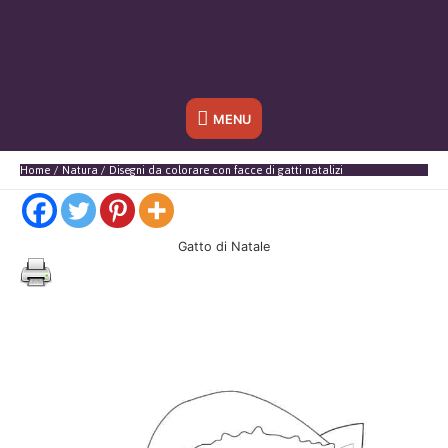
Sotto
MENU
l'header
Home
Natura
Disegni da colorare con facce di gatti natalizi
Gatto di Natale