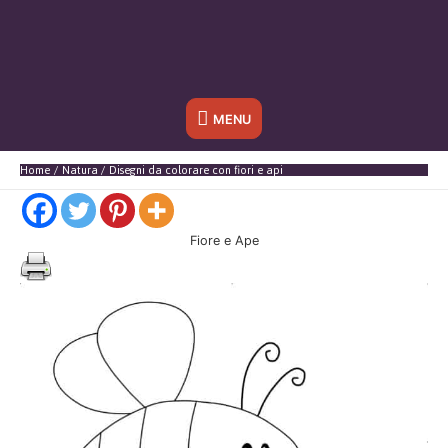
Sotto
MENU
l'header
Home
Natura
Disegni da colorare con fiori e api
Fiore e Ape