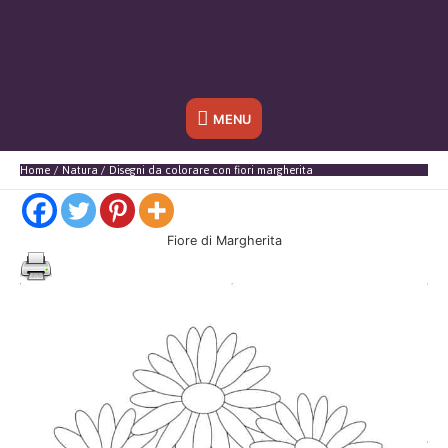
Sotto
MENU
l'header
Home
Natura
Disegni da colorare con fiori margherita
Fiore di Margherita