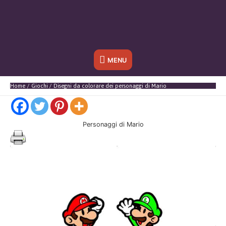
Sotto
MENU
l'header
Home
Giochi
Disegni da colorare dei personaggi di Mario
Personaggi di Mario